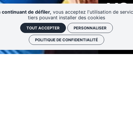
VO
 continuant de défiler,
vous acceptez l'utilisation de servi
tiers pouvant installer des cookies
Atelier
TOUT ACCEPTER
PERSONNALISER
POLITIQUE DE CONFIDENTIALITÉ
en cp
open cp
C’est devenu un rendez-vous incontournable de
premier dimanche du mois, La Condition Publiqu
Le moyen de découvrir tout ce que la CP à vous 