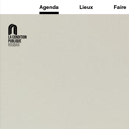
Agenda
Lieux
Faire
Histoire
La Fabr
Maintenant
Utiliser
Espaces
Le Lab
Au quotidien
Structu
Privatisation
L'Agora 
ADD ON 