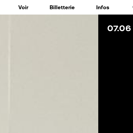
Aller au contenu principal
Voir
Billetterie
Infos
07.06
ique
Expositions / Arts Visuels
FAQ
 nos outils
Musique
o148
Spectacle vivant
res résidentes
Résidences d'artistes
: Voix Publique
Événements / Temps forts
: Accompagnement culturel et créatif personnalisé