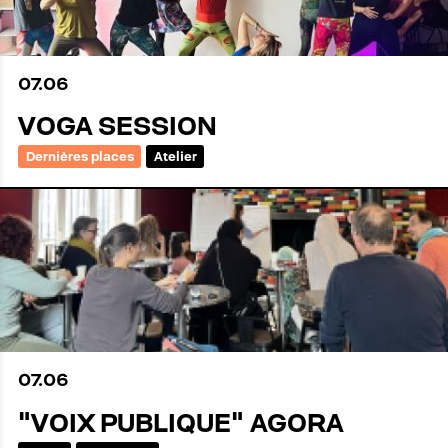
07
.
06
VOGA SESSION
Dernières places
Atelier
07
.
06
"VOIX PUBLIQUE" AGORA