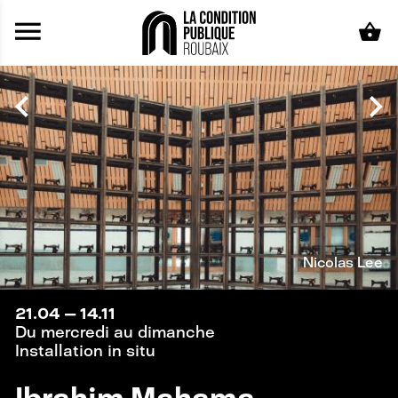
Aller au contenu principal
Nicolas Lee
21.04
—
14.11
Du mercredi au dimanche
Installation in situ
Ibrahim Mahama