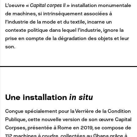
L'oeuvre
« Capital corpes II »
installation monumentale
de machines, si intrinsèquement associées à
l’industrie de la mode et du textile, incarne un
contexte politique dans lequel l’industrie, ignore la
prise en compte de la dégradation des objets et leur
son.
A
Une installation
in situ
N
Conçue spécialement pour la Verrière de la Condition
C
Publique, cette nouvelle version de son œuvre Capital
R
Corpses, présentée à Rome en 2019, se compose de
E
112 machines à coudre, collectées au Ghana grâce à