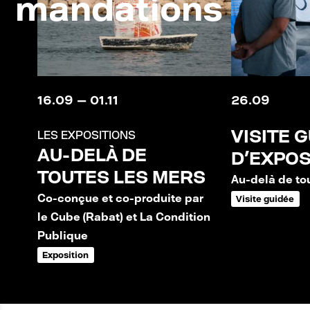
N
mandations
C
R
E
16
.
09
—
01
.
11
26
.
09
VISITE 
LES EXPOSITIONS
AU-DELÀ DE
D'EXPOS
TOUTES LES MERS
Au-delà de to
Co-conçue et co-produite par
Visite guidée
le Cube (Rabat) et La Condition
Publique
Exposition