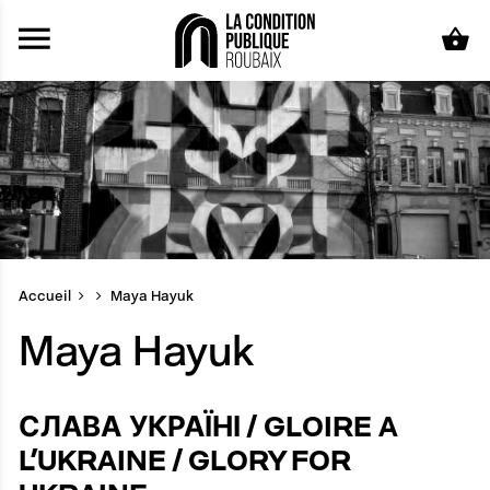
Aller au contenu principal
Accueil
Maya Hayuk
Maya Hayuk
A
СЛАВА УКРАЇНІ / GLOIRE A
N
L’UKRAINE / GLORY FOR