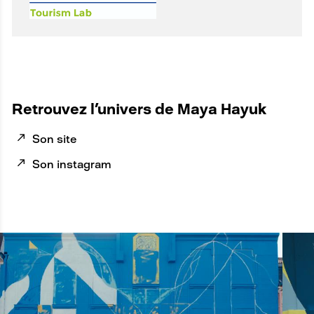
A
Retrouvez l'univers de Maya Hayuk
N
Son site
C
R
Son instagram
E