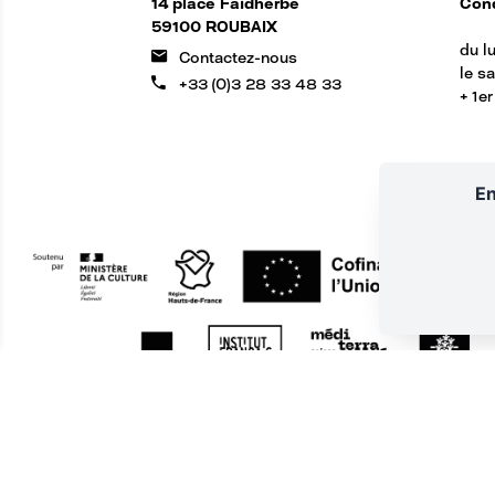
14 place Faidherbe
Cond
59100 ROUBAIX
du lu
Contactez-nous
le s
+33 (0)3 28 33 48 33
+ 1e
En