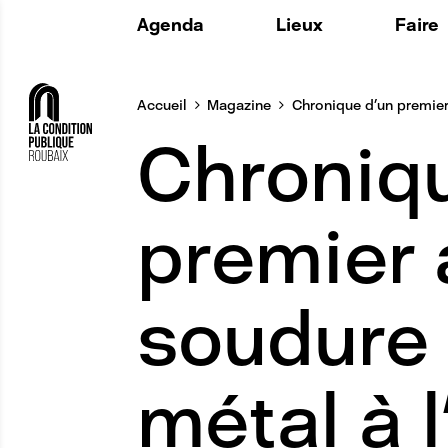
Agenda
Lieux
Faire
Histoire
La Fabr
Accueil
Magazine
Chronique d’un premier 
Maintenant
Utiliser
Chroniq
Espaces
Le Lab
Au quotidien
Structu
Privatisation
L'Agora 
premier 
ADD ON 
soudure 
métal à 