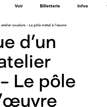
Aller au contenu principal
Voir
Billetterie
Infos
ique
Expositions / Arts Visuels
FAQ
atelier soudure – Le pôle métal à l’œuvre
 nos outils
Musique
ue d’un
o148
Spectacle vivant
res résidentes
Résidences d'artistes
: Voix Publique
Événements / Temps forts
atelier
: Accompagnement culturel et créatif personnalisé
– Le pôle
l’œuvre