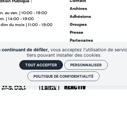
Contact
ition Publique :
Archives
n. au ven. | 10:00 - 19:00
Adhésions
am. | 14:00 - 19:00
Groupes
r dim du mois | 11:00 - 19:00
Presse
Partenaires
Equipe
 continuant de défiler,
vous acceptez l'utilisation de servi
tiers pouvant installer des cookies
Magazine
TOUT ACCEPTER
PERSONNALISER
POLITIQUE DE CONFIDENTIALITÉ