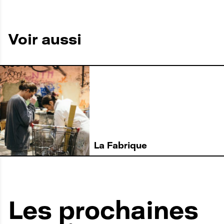
A
Voir aussi
N
C
R
E
La Fabrique
A
Les prochaines