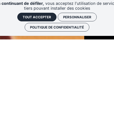
Fabrique
 continuant de défiler,
vous acceptez l'utilisation de servi
tiers pouvant installer des cookies
TOUT ACCEPTER
PERSONNALISER
POLITIQUE DE CONFIDENTIALITÉ
Le Fablab est un lieu ouvert qui permet de doper
des outils de fabrication numérique. C'est aussi
création collaborative où des objets sont fabri
fabriqués.