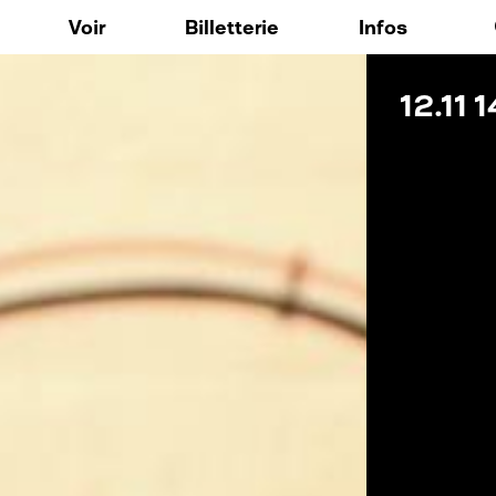
Aller au contenu principal
Voir
Billetterie
Infos
12.11
1
ique
Expositions / Arts Visuels
FAQ
 nos outils
Musique
o148
Spectacle vivant
res résidentes
Résidences d'artistes
: Voix Publique
Événements / Temps forts
: Accompagnement culturel et créatif personnalisé