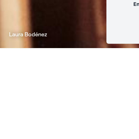
En
Laura Bodénez
14h00-18h00
La Condition Publique
La Condition Publique