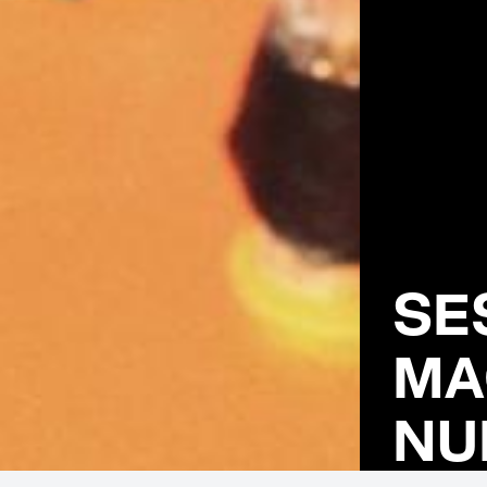
SE
MA
NU