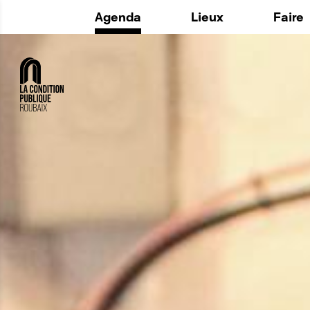
Agenda
Lieux
Faire
Histoire
La Fabr
Maintenant
Utiliser
Espaces
Le Lab
Au quotidien
Structu
Privatisation
L'Agora 
ADD ON 