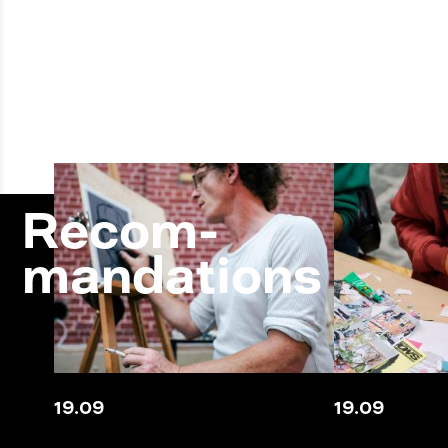
Recom-
mandations
19
.
09
19
.
09