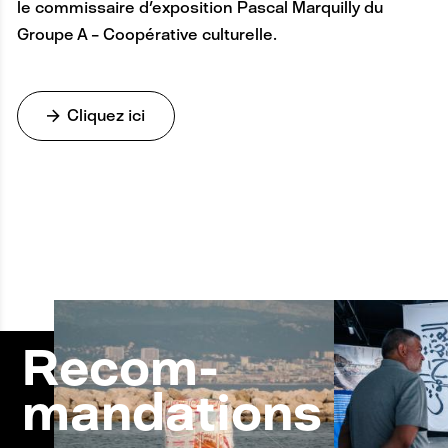
le commissaire d'exposition Pascal Marquilly du
E
Groupe A – Coopérative culturelle.
Cliquez ici
A
Recom-
N
mandations