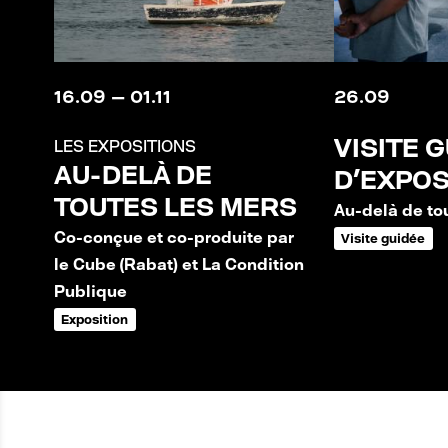
C
R
E
16
.
09
—
01
.
11
26
.
09
VISITE 
LES EXPOSITIONS
AU-DELÀ DE
D'EXPOS
TOUTES LES MERS
Au-delà de to
Co-conçue et co-produite par
Visite guidée
le Cube (Rabat) et La Condition
Publique
Exposition