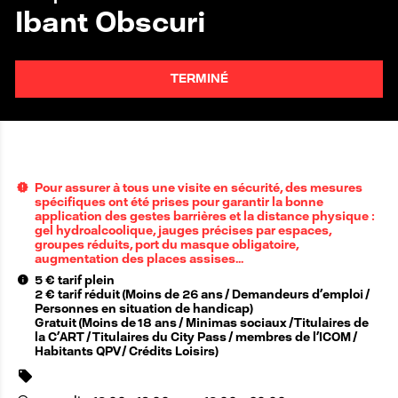
Ibant Obscuri
TERMINÉ
Pour assurer à tous une visite en sécurité, des mesures
spécifiques ont été prises pour garantir la bonne
application des gestes barrières et la distance physique :
gel hydroalcoolique, jauges précises par espaces,
groupes réduits, port du masque obligatoire,
augmentation des places assises…
5 € tarif plein
2 € tarif réduit (Moins de 26 ans / Demandeurs d’emploi /
Personnes en situation de handicap)
Gratuit (Moins de 18 ans / Minimas sociaux /Titulaires de
la C’ART / Titulaires du City Pass / membres de l’ICOM /
Habitants QPV / Crédits Loisirs)