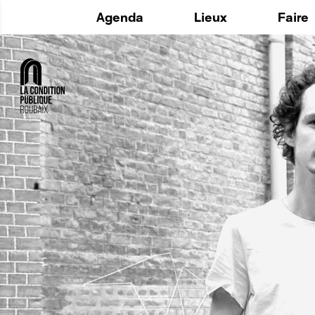
Agenda
Lieux
Faire
Histoire
La Fabr
Maintenant
Utiliser
Espaces
Le Lab
Au quotidien
Structu
Privatisation
L'Agora 
ADD ON 