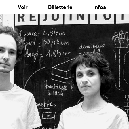
Aller au contenu principal
Voir
Billetterie
Infos
ique
Expositions / Arts Visuels
FAQ
 nos outils
Musique
o148
Spectacle vivant
res résidentes
Résidences d'artistes
: Voix Publique
Événements / Temps forts
: Accompagnement culturel et créatif personnalisé