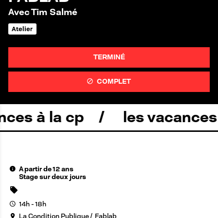
Avec Tim Salmé
Atelier
TERMINÉ
COMPLET
es à la cp
les vacances à 
A partir de 12 ans
Stage sur deux jours
14h - 18h
La Condition Publique
Fablab