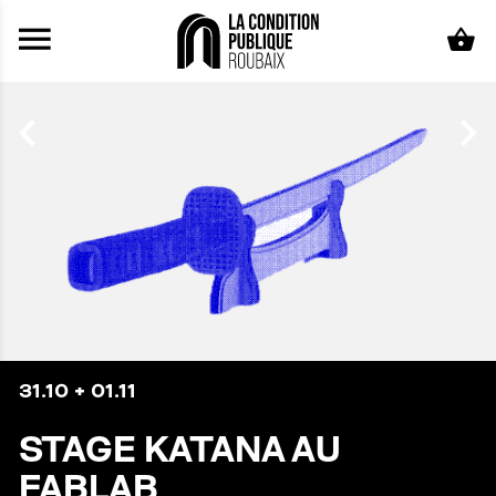
Aller au contenu principal
31.10
+
01.11
STAGE KATANA AU
FABLAB