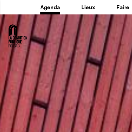
Agenda
Lieux
Faire
Histoire
La Fabr
Maintenant
Utiliser
Espaces
Le Lab
Au quotidien
Structu
Privatisation
L'Agora 
ADD ON 