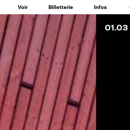
Aller au contenu principal
Voir
Billetterie
Infos
01.03
ique
Expositions / Arts Visuels
FAQ
 nos outils
Musique
o148
Spectacle vivant
res résidentes
Résidences d'artistes
: Voix Publique
Événements / Temps forts
: Accompagnement culturel et créatif personnalisé