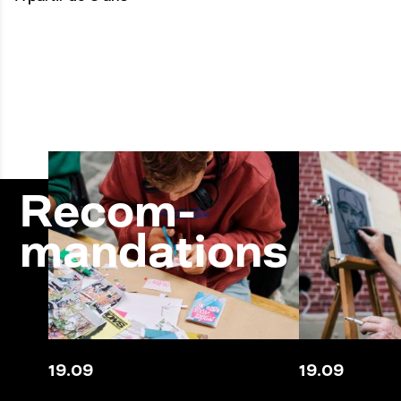
Recom-
mandations
19
.
09
19
.
09