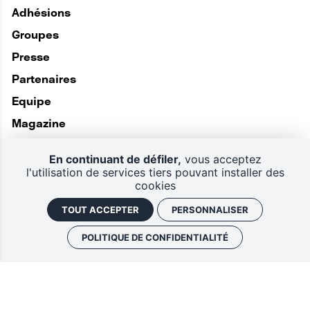
Adhésions
Groupes
Presse
Partenaires
Equipe
Magazine
En continuant de défiler,
vous acceptez
l'utilisation de services tiers pouvant installer des
cookies
TOUT ACCEPTER
PERSONNALISER
POLITIQUE DE CONFIDENTIALITÉ
Politique de confidentialité
Plan du site
CGV
Mentions légales
Gestion des cookies
Retrouver vos commandes
J'ai un code promo