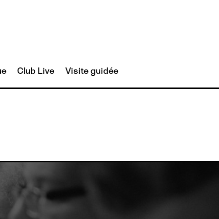
ue
Club Live
Visite guidée