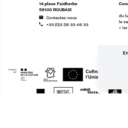
14 place Faidherbe
Cond
59100 ROUBAIX
du lu
Contactez-nous
le s
+33 (0)3 28 33 48 33
+ 1e
En