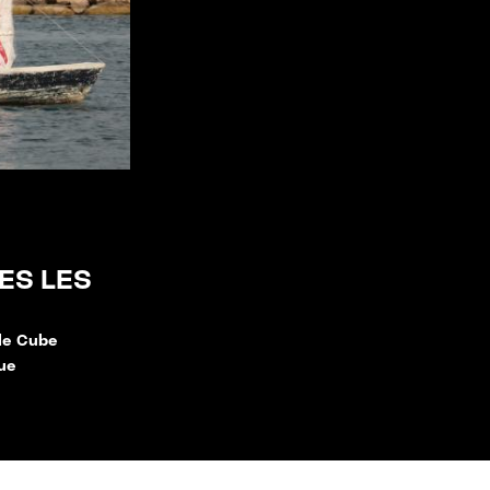
ES LES
 le Cube
que