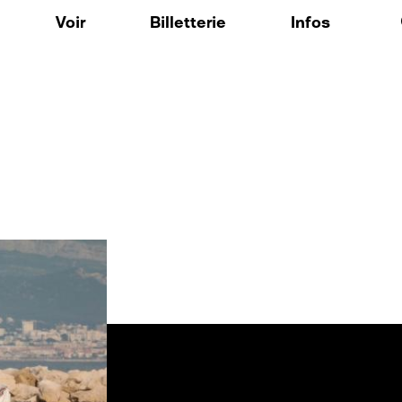
Aller au contenu principal
Voir
Billetterie
Infos
ique
Expositions / Arts Visuels
FAQ
 nos outils
Musique
o148
Spectacle vivant
res résidentes
Résidences d'artistes
: Voix Publique
Événements / Temps forts
: Accompagnement culturel et créatif personnalisé