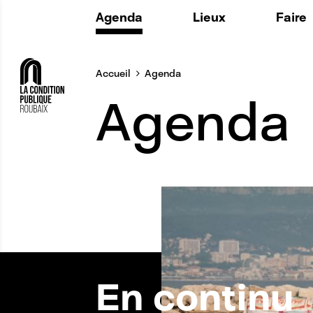
Agenda
Lieux
Faire
Histoire
La Fabr
Accueil
Agenda
Maintenant
Utiliser
Agenda
Espaces
Le Lab
Au quotidien
Structu
Privatisation
L'Agora 
ADD ON 
En continu